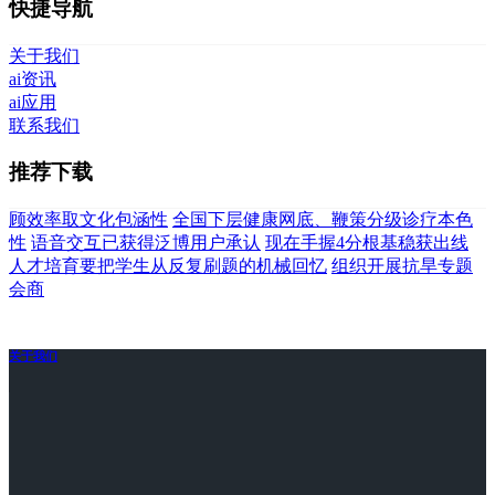
快捷导航
关于我们
ai资讯
ai应用
联系我们
推荐下载
顾效率取文化包涵性
全国下层健康网底、鞭策分级诊疗本色
性
语音交互已获得泛博用户承认
现在手握4分根基稳获出线
人才培育要把学生从反复刷题的机械回忆
组织开展抗旱专题
会商
关于我们