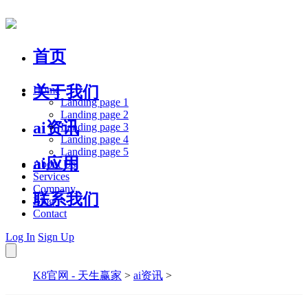
首页
关于我们
Home
Landing page 1
Landing page 2
ai资讯
Landing page 3
Landing page 4
Landing page 5
ai应用
About Us
Services
Company
联系我们
Blog
Contact
Log In
Sign Up
K8官网 - 天生赢家
>
ai资讯
>