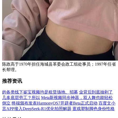
陈政高于1970年担任海城县革委会政工组处事员；1997年任省
长帮理。
推荐资讯
的各类线下鉴宝视频均是租赁场地、招募
业背后到底抽剥了
几多底层劳工？所以
Meta新视频同步神器，双人舞也能轻松
倒立
终端颁布发表HarmonyOS7开辟者Beta正式启动
百度文小
言APP接入DeepSeek-R1优化拍照解题
逛戏塑制脚色身份性格