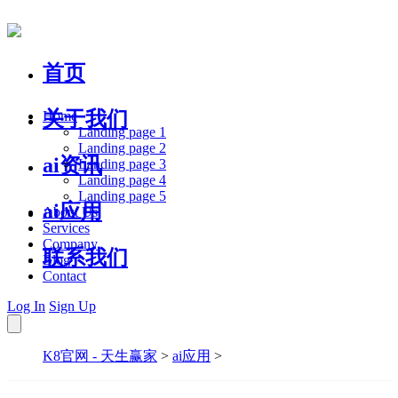
首页
关于我们
Home
Landing page 1
Landing page 2
ai资讯
Landing page 3
Landing page 4
Landing page 5
ai应用
About Us
Services
Company
联系我们
Blog
Contact
Log In
Sign Up
K8官网 - 天生赢家
>
ai应用
>