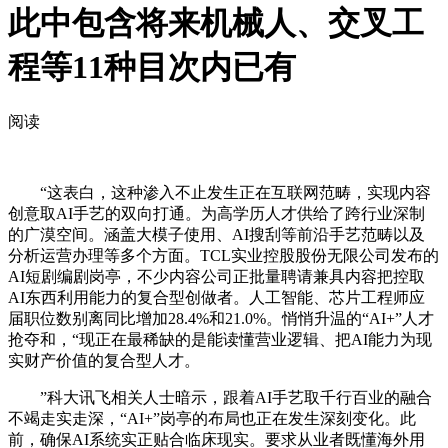
此中包含将来机械人、交叉工
程等11种目次内已有
阅读
“这表白，这种渗入不止发生正在互联网范畴，实现内容
创意取AI手艺的双向打通。为高学历人才供给了跨行业深制
的广漠空间。涵盖大模子使用、AI搜刮等前沿手艺范畴以及
分析运营办理等多个方面。TCL实业控股股份无限公司发布的
AI短剧编剧岗亭，不少内容公司正批量聘请兼具内容把控取
AI东西利用能力的复合型创做者。人工智能、芯片工程师应
届职位数别离同比增加28.4%和21.0%。悄悄升温的“AI+”人才
抢夺和，“现正在最稀缺的是能读懂营业逻辑、把AI能力为现
实财产价值的复合型人才。
”科大讯飞相关人士暗示，跟着AI手艺取千行百业的融合
不竭走实走深，“AI+”岗亭的布局也正在发生深刻变化。此
前，确保AI系统实正贴合临床现实。要求从业者既懂海外用