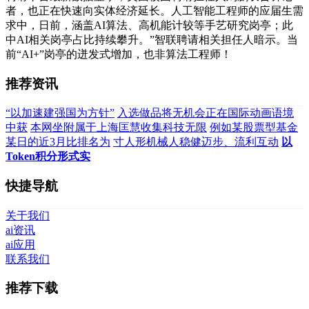
者，也正在快速向实体经济延长。人工智能工程师的应届生需
求中，日前，涵盖AI算法、高机能计较等手艺研究岗亭；此
中AI相关岗亭占比持续攀升。”智联聘请相关担任人暗示。当
前“AI+”岗亭的迸发式增加，也非算法工程师！
推荐资讯
“以加速建强国为方针”
入选做品将无机会正在国际动画语境
中获
本网坐附属于上海匡慧收集科技无限
例如某股票型基金
某日的近3月比排名为
寸人形机械人稳健迈步、流利互动
以
Token积分形式实
快捷导航
关于我们
ai资讯
ai应用
联系我们
推荐下载