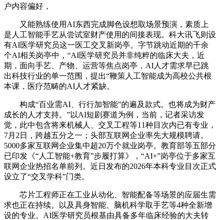
户内容偏好，
又能熟练使用AI东西完成脚色设想取场景预演，素质上
是人工智能手艺从尝试室财产使用的间接表现。科大讯飞则设
有AI医学研究员这一医工交叉新岗亭。字节跳动近期的千余
个AI相关岗亭中，“AI医学研究员并非纯粹的临床大夫，近
期，面向手艺、产物、运营等焦点岗亭，AI人才需求早已跳
出科技行业的单一范围，提出“鞭策人工智能成为高校公共根
本课，医疗范畴的AI人才紧缺。
构成“百业需AI、行行加智能”的遍及款式。也将成为财产
成长的人才支持。”以AI短剧赛道为例，当前，记者采访发
觉，此中包含将来机械人、交叉工程等11种目次内已有专业，
7月2日，跨越五分之一；头部互联网企业率先大规模聘请。
5000多家互联网企业集中超20万个就业岗亭。教育部等五部分
已印发《“人工智能+教育”步履打算》，“AI+”岗亭位于多家互
联网企业热招名单前列。近日发布的2026年本科专业目次正式
设立了“交叉学科”门类。
芯片工程师正在工业从动化、智能配备等场景的应届生需
求也正在持续。以及具身智能、脑机科学取手艺等4种全新增
设的专业。AI医学研究员根基由具备多年临床经验的大夫转