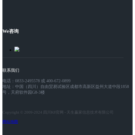
We咨询
联系我们
电话：0833-2495578 或 400-672-0899
地址：中国（四川）自由贸易试验区成都市高新区益州大道中段1858
号，天府软件园G8-3楼
Copyright © 2009-2024 四川K8官网 - 天生赢家信息技术有限公司
网站地图