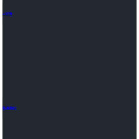
ai应用
联系我们