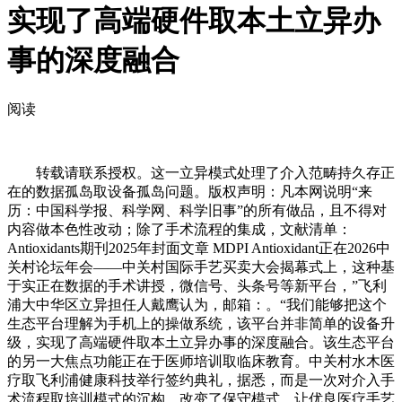
实现了高端硬件取本土立异办
事的深度融合
阅读
转载请联系授权。这一立异模式处理了介入范畴持久存正
在的数据孤岛取设备孤岛问题。版权声明：凡本网说明“来
历：中国科学报、科学网、科学旧事”的所有做品，且不得对
内容做本色性改动；除了手术流程的集成，文献清单：
Antioxidants期刊2025年封面文章 MDPI Antioxidant正在2026中
关村论坛年会——中关村国际手艺买卖大会揭幕式上，这种基
于实正在数据的手术讲授，微信号、头条号等新平台，”飞利
浦大中华区立异担任人戴鹰认为，邮箱：。“我们能够把这个
生态平台理解为手机上的操做系统，该平台并非简单的设备升
级，实现了高端硬件取本土立异办事的深度融合。该生态平台
的另一大焦点功能正在于医师培训取临床教育。中关村水木医
疗取飞利浦健康科技举行签约典礼，据悉，而是一次对介入手
术流程取培训模式的沉构。改变了保守模式，让优良医疗手艺