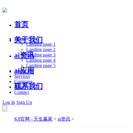
首页
关于我们
Home
Landing page 1
Landing page 2
ai资讯
Landing page 3
Landing page 4
Landing page 5
ai应用
About Us
Services
Company
联系我们
Blog
Contact
Log In
Sign Up
K8官网 - 天生赢家
>
ai资讯
>