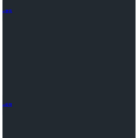
ai资讯
ai应用