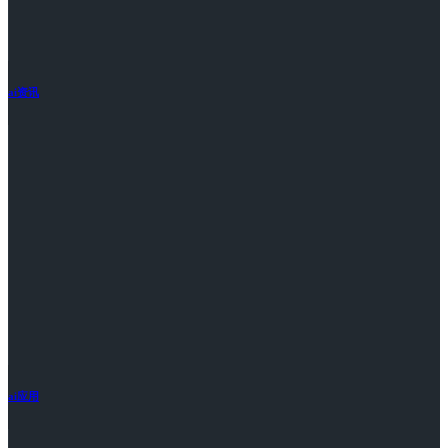
ai资讯
ai应用