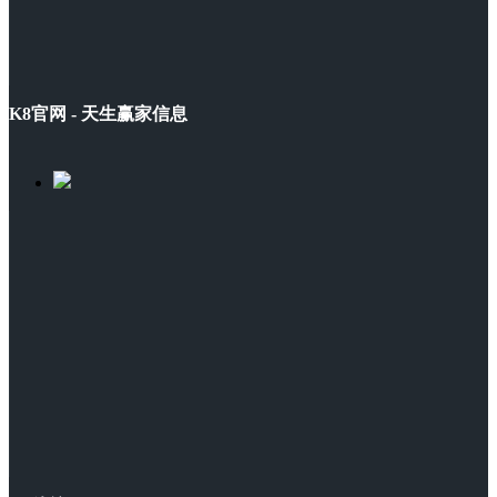
K8官网 - 天生赢家信息