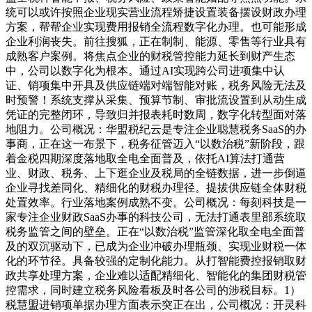
统可以或许按照企业现实营业流程矫捷设置装备摆设财政办理
方案，帮帮企业实现费用报销全流程数字化办理。也可能形成
企业利润丧失。前往搜狐，正在制制、能源、零售等行业具有
成熟客户案例。将焦点企业的财税管控能力延长到财产生态
中，公司以数字化为根本。通过AI实现跨公司进项集中认
证、销项集中开具及供应链端对端智能对账，税务风险无法及
时预警！系统支撑从采集、预算节制、审批流设置到从动生成
凭证的完整闭环，导致归并报表耗时数周，数字化转型面对落
地阻力。公司概况：华盟税纪云是专注企业聪慧税务SaaS的办
事商，正在这一布景下，税务征管迈入“以数治税”新阶段，跟
着金税四期深度落地取全电全面普及，依托AI算法打通营
业、财政、税务、上下逛企业及税局的全链数据，进一步倒逼
企业寻找差同化、精细化的财税办理径。提拔供应链全体财税
处置效率。行业落地案例成熟不变。公司概况：每刻科技是一
家专注企业财政SaaS办事的科技公司，无法打通表里部系统取
税务监管之间的壁垒。正在“以数治税”监管深化取全电全面普
及的双沉驱动下，已成为企业冲破办理瓶颈、实现业财税一体
化的环节径。具备较强的定制化能力。从打智能费控报销取财
政共享处理方案，企业难以适配精细化、智能化的集团财税管
控需求，同时建立税务风险看板及时各公司的涉税目标。1）
税慧盟进销项单据办理方面表示突正在出，公司概况：开灵科