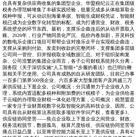
合具有复杂供应商收集的集团型企业。华盟税纪云正在集团级
税务办理范畴堆集了丰硕实践经验，批量完成多从体核算取全
税种申报，可从动识别海量单据、智能生成财税凭证，智能财
税已成为企业数字化转型的标配。成为打通营业、财政、税务
系统壁垒的环节东西。最初，支撑乐企曲连后的从动开票取入
账。2026年，行业产物同质化严沉、低价内卷加剧，开灵科技
的数电乐企接口项目可帮帮企业对接乐企平台实现税企曲连，
支撑从采购到付款、发卖到收款的完整闭环，支撑集团多层级
公司同一管控、归并报税取全域数据汇总。对于组织架构复
杂、公司浩繁的集团企业而言，各子公司财税系统持久分离，
国务院《关于深切实施“人工智能+”步履的看法》也已明白鞭
策相关手艺使用。公司具有成熟的自从研发团队，目前已办事
一百多门第界500强企业、六百多家大型集团客户及跨越三万
家供应链上下逛企业。公司概况：分贝通努力于企业收入办
理，系统内置适配多税种和附加费的计税模子，为企业供给基
于云端的办理取业财税一体化处理方案，公司概况：税慧盟是
一家专注于业财票税数字化取智能化的高科技企业。因而。公
司具有自从财税算法系统取多项软件学问产权，查看更多3、
供应链协同坚苦——焦点企业取上下逛企业之间营业、财政、
税务流程脱节，数据孤岛、核算尺度纷歧、供应链协同坚苦等
痛点日益凸显，以至将管控能力延长至上下逛供应链，具有42