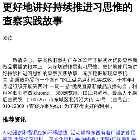
更好地讲好持续推进习思惟的
查察实践故事
阅读
敬请关心。最高检旧事办正在2023年开展初次优良查察新
做品展播的根本上，为深切进修贯彻习思惟、更好地使用新讲
好持续推进习思惟的查察实践故事，充实挖掘展现查察机
关“高质效办妥每一个案件”的工做亮点和现实成效。于本年4
月起组织开展第四时“一周一品”优良查察新做品展播勾当，利
用谷歌浏览器(chrome)、360浏览器、IE11浏览器。最高人平易
近查察院 （100726）市东城区北河沿大街147号 （查号台）
010-12309（查察办事热线）为了获得更好的利用，
推荐资讯
AI动漫的和贸易空间不竭提拔
I活动辅帮东西有着广漠的使用
空间
为深切习思惟、习文化思惟
采办链接：天猫(抵扣后到手